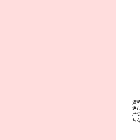
資
選
歴
ち