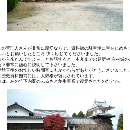
この管理人さんが非常に親切な方で、資料館の駐車場に車を止めさ
しいとお願いしたところ 快く応じてくださいました。
山から来たんですよ～。とお話すると、本丸までの見所や 岩村城の
色々非常に熱心に説明して下さいました。
開館直後のお忙しい時間帯にもかかわらずありがとうございました
の歴史資料館前には、太鼓櫓が復元されています。
れは、あの竹下内閣のふるさと創生事業で復元されたのだとか。