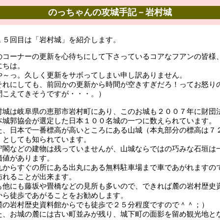
のっちゃんの攻城手記－岩村城
１５回目は「岩村城」を紹介します。
のコーナーの更新を心待ちにして下さっているコアなフアンの皆様
にちは。
や～っ。久しく更新をサボってしまい申し訳ありません。
それにしても、前回かの更新から時間が空きすぎだろ！ってお怒り
聞こえてきそうですが・・・。）
村城は岐阜県の恵那市岩村町にあり、このお城も２００７年に財団
本城郭協会が選定した日本１００名城の一つに数えられています。
た、日本で一番標高が高いところにある山城（本丸部分の標高は７
）としても知られています。
守閣などの建物は残っていませんが、山城ならではの巧みな石垣は
価値があります。
丸からすぐの所にある出丸にある無料駐車場まで車であがれますの
訪れることが出来ます。
も他にも藤坂や畳橋などの見所も多いので、できれば麓の岩村歴史
から徒歩であがることをお勧めします。
麓の岩村歴史資料館からでも徒歩で２５分程度ですので＾＾；）
た、お城の麓には古い町並みが残り、城下町の面影を留め観光地と