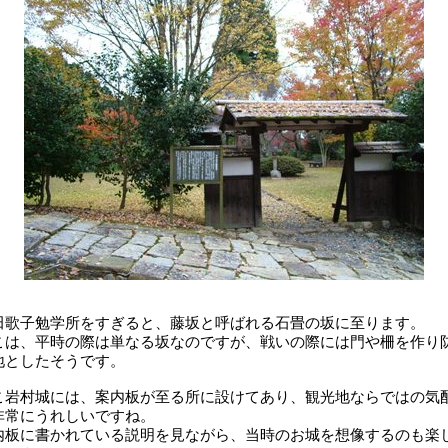
田歌子勉学所をすぎると、藤坂と呼ばれる石畳の坂に至ります。
こは、平時の際は単なる坂なのですが、戦いの際には門や柵を作り
地としたそうです。
こ岩村城には、案内板が至る所に設けてあり、観光地ならではの気
非常にうれしいですね。
内板に書かれている説明を見ながら、当時のお城を想像するのも楽