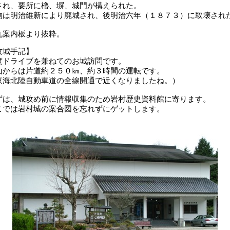
され、要所に櫓、塀、城門が構えられた。
物は明治維新により廃城され、後明治六年（１８７３）に取壊され
丸案内板より抜粋。
攻城手記】
度ドライブを兼ねてのお城訪問です。
山からは片道約２５０㎞、約３時間の運転です。
東海北陸自動車道の全線開通で近くなりましたね。）
ずは、城攻め前に情報収集のため岩村歴史資料館に寄ります。
こでは岩村城の案合図を忘れずにゲットします。