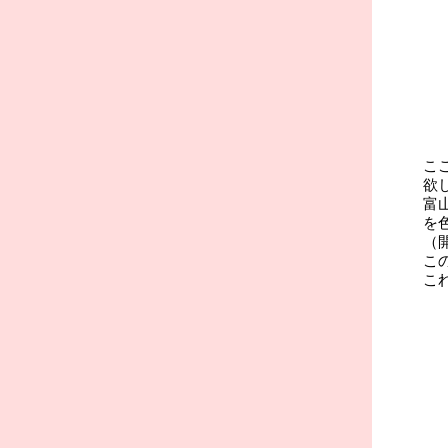
こ
欲
富
を
（
こ
こ