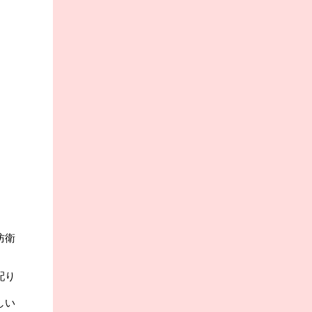
防衛
配り
しい