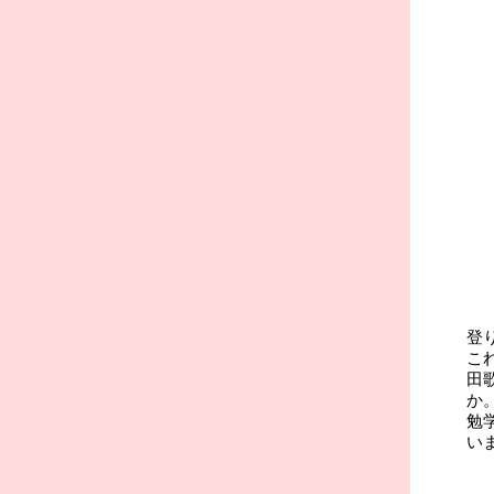
登
こ
田
か
勉
い