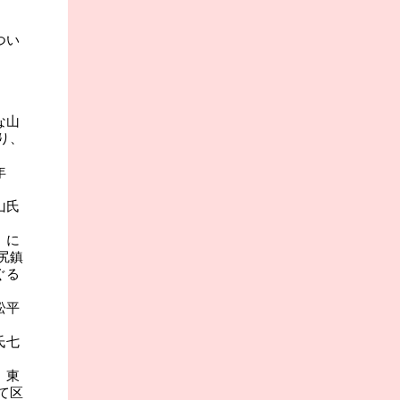
つい
な山
り、
年
山氏
）に
尻鎮
ぐる
松平
氏七
、東
て区