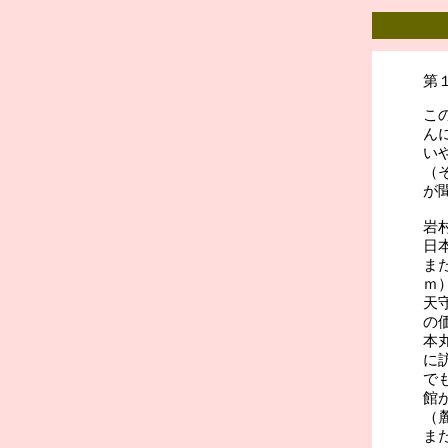
第
こ
ん
い
（
が
岩
日
ま
ｍ
天
の
本
に
で
館
（
ま