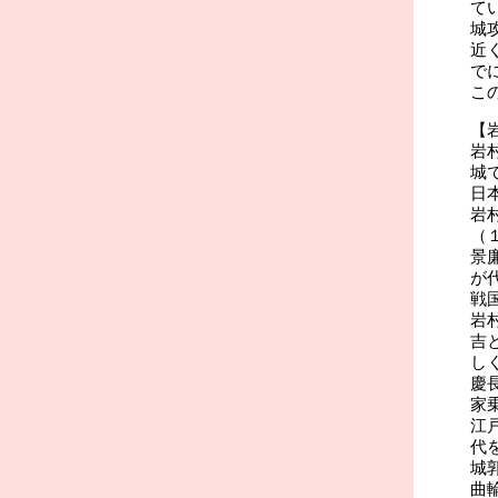
て
城
近
で
こ
【
岩
城
日
岩
（
景
が
戦
岩
吉
し
慶
家
江
代
城
曲