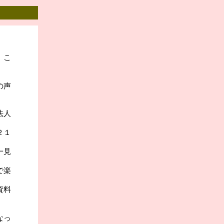
、こ
の声
法人
２１
一見
で楽
資料
なっ