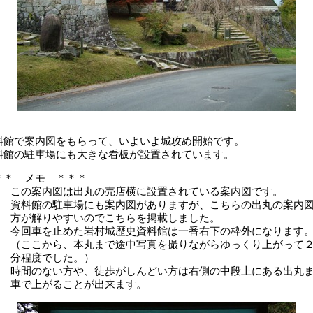
料館で案内図をもらって、いよいよ城攻め開始です。
料館の駐車場にも大きな看板が設置されています。
＊＊ メモ ＊＊＊
この案内図は出丸の売店横に設置されている案内図です。
資料館の駐車場にも案内図がありますが、こちらの出丸の案内
方が解りやすいのでこちらを掲載しました。
今回車を止めた岩村城歴史資料館は一番右下の枠外になります
（ここから、本丸まで途中写真を撮りながらゆっくり上がって
分程度でした。）
時間のない方や、徒歩がしんどい方は右側の中段上にある出丸
車で上がることが出来ます。