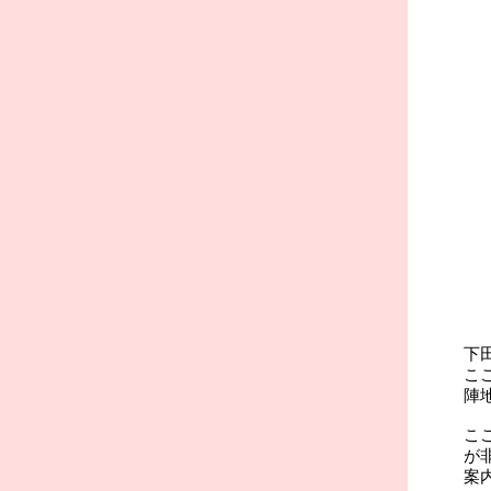
下
こ
陣
こ
が
案