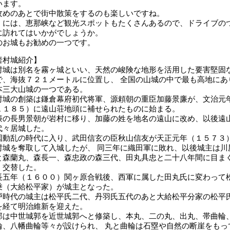
います。
攻めのあとで街中散策をするのも楽しいですね。
くには、恵那峡など観光スポットもたくさんあるので、ドライブの
に訪れてはいかがでしょうか。
のお城もお勧めの一つです。
岩村城紹介】
村城は別名を霧ヶ城といい、天然の峻険な地形を活用した要害堅固
で、海抜７２１メートルに位置し、 全国の山城の中で最も高地にあ
本三大山城の一つである。
村城の創築は鎌倉幕府初代将軍、源頼朝の重臣加藤景廉が、文治元
１１８５）に遠山荘地頭に補せられたものに始まる。
廉の長男景朝が岩村に移り、加藤の姓を地名の遠山に改め、以後遠
代々居城した。
国動乱の時代に入り、武田信玄の臣秋山信友が天正元年（１５７３
村城を奪取して入城したが、 同三年に織田軍に敗れ、以後城主は川
と森蘭丸、森長一、森忠政の森三代、田丸具忠と二十八年間に目ま
く交替した。
長五年（１６００）関ヶ原合戦後、西軍に属した田丸氏に変わって
乗（大給松平家）が城主となった。
戸時代の城主は松平氏二代、丹羽氏五代のあと大給松平分家の松平
を経て明治維新を迎えた。
郭は中世城郭を近世城郭へと修築し、本丸、二の丸、出丸、帯曲輪
輪、八幡曲輪等々が設けられ、 丸と曲輪は石塁や自然の断崖をもっ