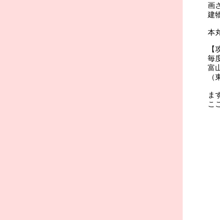
画
建
本
【
毎
富
（
ま
こ