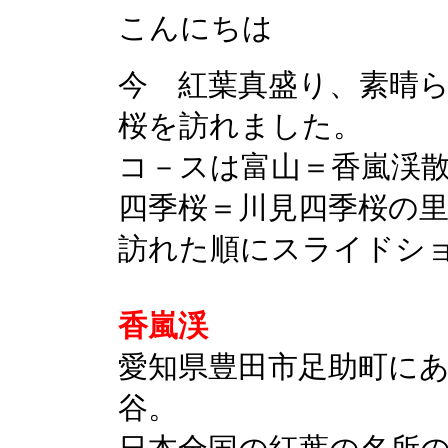
こんにちは
今 紅葉真盛り、素晴
桜を訪れました。
コ－スは富山＝香嵐渓
四季桜＝川見四季桜の
訪れた順にスライドシ
香嵐渓
愛知県豊田市足助町に
谷。