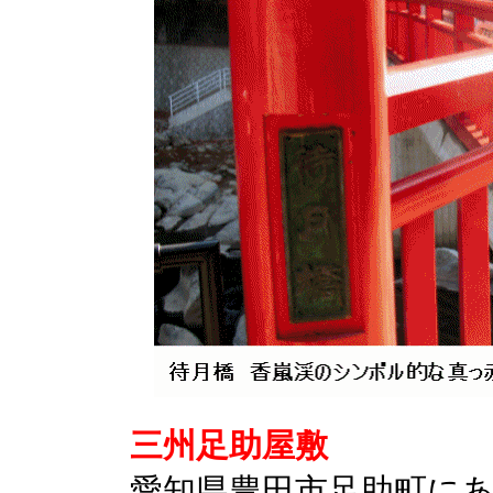
三州足助屋敷
愛知県豊田市足助町に