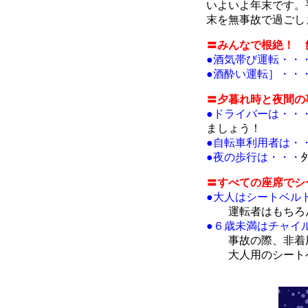
いよいよ年末です。
末を無事故で過ごし
〓みんなで根絶！ 
●酒気帯び運転・・
●酒酔い運転］・・
〓夕暮れ時と夜間の
●ドライバーは・・
ましょう！
●自転車利用者は・
●夜の歩行は・・・
〓すべての座席でシ
●大人はシートベル
運転者はもちろ
●６歳未満はチャイ
事故の際、非着
大人用のシート