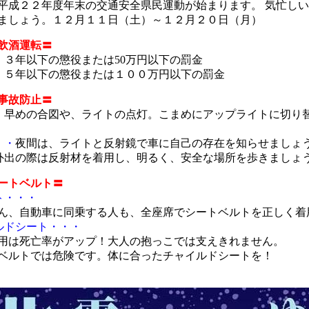
平成２２年度年末の交通安全県民運動が始まります。 気忙し
ましょう。１２月１１日（土）～１２月２０日（月）
飲酒運転〓
・
３年以下の懲役または50万円以下の罰金
・
５年以下の懲役または１００万円以下の罰金
事故防止〓
・
早めの合図や、ライトの点灯。こまめにアップライトに切り
・・
夜間は、ライトと反射鏡で車に自己の存在を知らせましょ
外出の際は反射材を着用し、明るく、安全な場所を歩きましょ
ートベルト〓
ト・・・
ん、自動車に同乗する人も、全座席でシートベルトを正しく着
ルドシート・・・
用は死亡率がアップ！大人の抱っこでは支えきれません。
ベルトでは危険です。体に合ったチャイルドシートを！