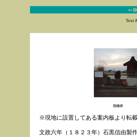
～
Text 
筏橋碑
※現地に設置してある案内板より転
文政六年（１８２３年）石黒信由製