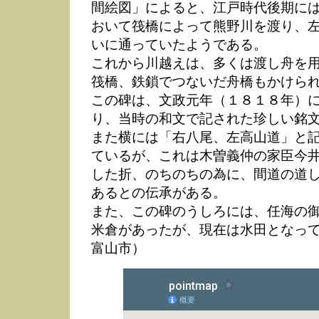
間絵図」によると、江戸時代後期に
おいて筏橋によって熊野川を渡り、
いに通っていたようである。
これから川越えは、多くは渡し舟を
筏橋、鉄鎖でつないだ舟橋もかけら
この碑は、文政元年（１８１８年）
り、当時の和文で記された珍しい銘
また横には「右八尾、左高山道」と
ているが、これは木曽義仲の家臣今
した折、のちのちの為に、間道の道
あるとの伝承がある。
また、この碑のうしろには、任海の
米倉があったが、現在は水田となっ
富山市）