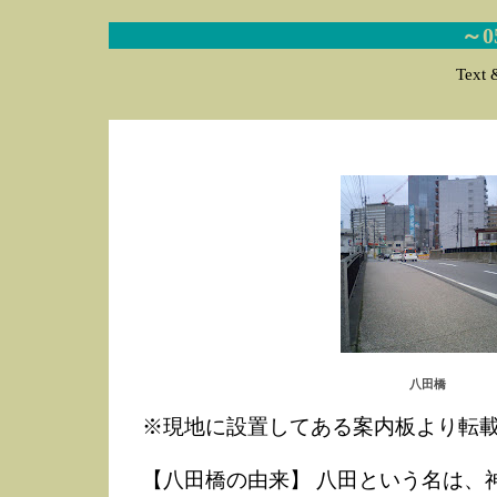
～
Text 
八田橋
※現地に設置してある案内板より転
【八田橋の由来】 八田という名は、