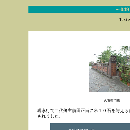
～04
Text 
久右衛門橋
親孝行で二代藩主前田正甫に米１０石を与えら
されました。