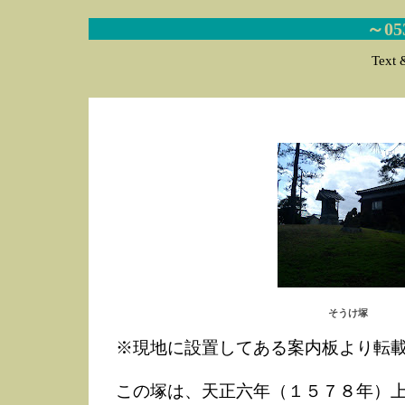
～0
Text 
そうけ塚
※現地に設置してある案内板より転
この塚は、天正六年（１５７８年）