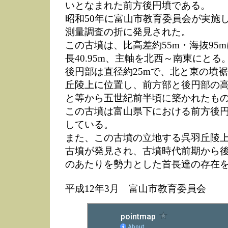
いとなまれた前方後円墳である。
昭和50年に富山市教育委員会が実施
測量調査の折に発見された。
この古墳は、比高差約55m・海抜95
長40.95m、主軸を北西～南東にとる
後円部は直径約25mで、北と東の墳
丘陵上に位置し、前方部と後円部の
と等から五世紀前半頃に築かれたも
この古墳は富山県下における前方後
している。
また、この古墳の立地する呉羽丘陵上
古墳が発見され、古墳時代前期から
のあたりを勢力とした首長達の存在
平成12年3月 富山市教育委員会