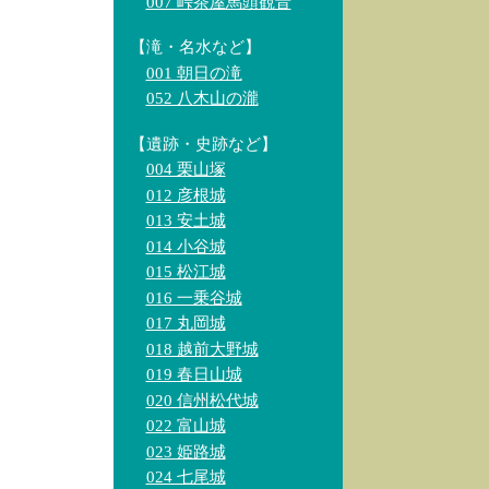
007 峠茶屋馬頭観音
【滝・名水など】
001 朝日の滝
052 八木山の瀧
【遺跡・史跡など】
004 栗山塚
012 彦根城
013 安土城
014 小谷城
015 松江城
016 一乗谷城
017 丸岡城
018 越前大野城
019 春日山城
020 信州松代城
022 富山城
023 姫路城
024 七尾城