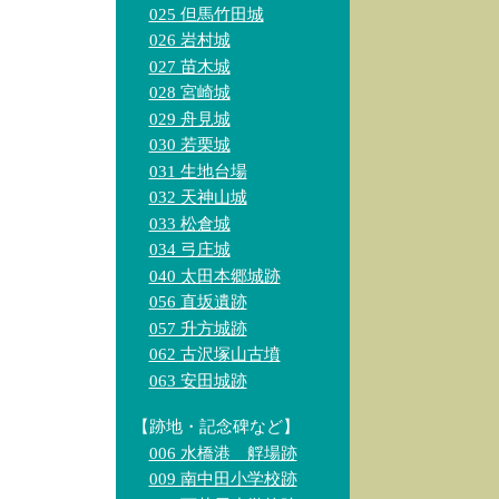
025 但馬竹田城
026 岩村城
027 苗木城
028 宮崎城
029 舟見城
030 若栗城
031 生地台場
032 天神山城
033 松倉城
034 弓庄城
040 太田本郷城跡
056 直坂遺跡
057 升方城跡
062 古沢塚山古墳
063 安田城跡
【跡地・記念碑など】
006 水橋港 艀場跡
009 南中田小学校跡