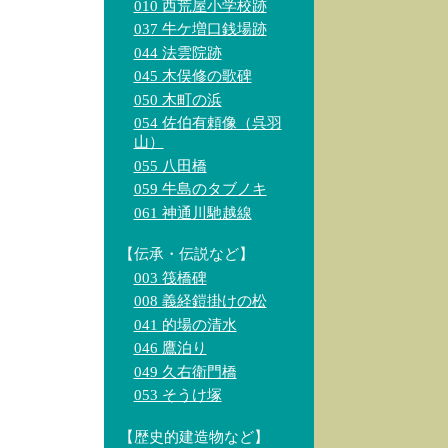
010 西荒屋小学校跡
037 牛ケ増口銭場跡
044 法雲院跡
045 木俣修の歌碑
050 木町の浜
054 佐伯有頼像（呉羽
山）
055 八田橋
059 牛島のタブノキ
061 神通川馳越線
【伝承・伝説など】
003 筏橋碑
008 義経鎧掛けの松
041 的場の清水
046 鷹泊り
049 久右衛門橋
053 そうけ塚
【歴史的建造物など】