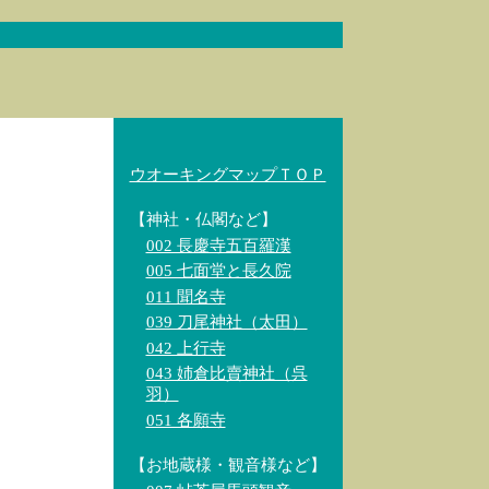
ウオーキングマップＴＯＰ
【神社・仏閣など】
002 長慶寺五百羅漢
005 七面堂と長久院
011 聞名寺
039 刀尾神社（太田）
042 上行寺
043 姉倉比賣神社（呉
羽）
051 各願寺
【お地蔵様・観音様など】