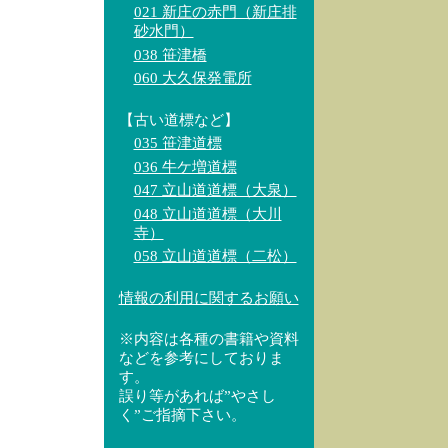
021 新庄の赤門（新庄排
砂水門）
038 笹津橋
060 大久保発電所
【古い道標など】
035 笹津道標
036 牛ケ増道標
047 立山道道標（大泉）
048 立山道道標（大川
寺）
058 立山道道標（二松）
情報の利用に関するお願い
※内容は各種の書籍や資料
などを参考にしておりま
す。
誤り等があれば”やさし
く”ご指摘下さい。