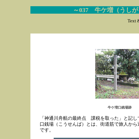
～037 牛ケ増（うし
Text 
牛ケ増口銭場跡
「神通川舟航の最終点 課税を取った」と記し
口銭場（こうせんば）とは、街道筋で旅人から
です。