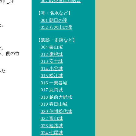
007 峠茶屋馬頭観音
に申し出
【滝・名水など】
001 朝日の滝
た。
052 八木山の瀧
【遺跡・史跡など】
004 栗山塚
か。
時、側の竹
012 彦根城
013 安土城
014 小谷城
った
015 松江城
016 一乗谷城
017 丸岡城
018 越前大野城
019 春日山城
020 信州松代城
022 富山城
023 姫路城
024 七尾城