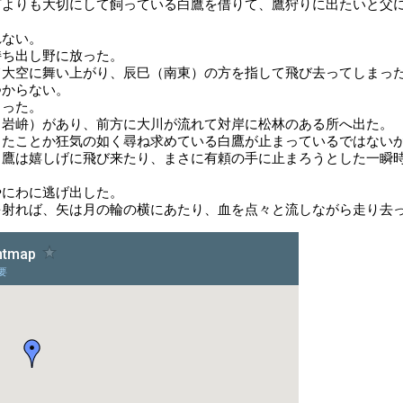
何よりも大切にして飼っている白鷹を借りて、鷹狩りに出たいと父
れない。
持ち出し野に放った。
て大空に舞い上がり、辰巳（南東）の方を指して飛び去ってしまっ
つからない。
まった。
（岩峅）があり、前方に大川が流れて対岸に松林のある所へ出た。
したことか狂気の如く尋ね求めている白鷹が止まっているではない
白鷹は嬉しげに飛び来たり、まさに有頼の手に止まろうとした一瞬
やにわに逃げ出した。
を射れば、矢は月の輪の横にあたり、血を点々と流しながら走り去