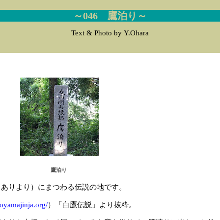
～046 鷹泊り～
Text & Photo by Y.Ohara
鷹泊り
きありより）にまつわる伝説の地です。
oyamajinja.org/
）「白鷹伝説」より抜粋。