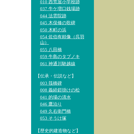
010 西荒屋小学校跡
037 牛ケ増口銭場跡
044 法雲院跡
045 木俣修の歌碑
050 木町の浜
054 佐伯有頼像（呉羽
山）
055 八田橋
059 牛島のタブノキ
061 神通川馳越線
【伝承・伝説など】
003 筏橋碑
008 義経鎧掛けの松
041 的場の清水
046 鷹泊り
049 久右衛門橋
053 そうけ塚
【歴史的建造物など】