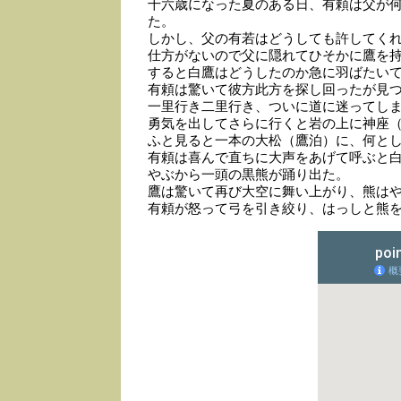
十六歳になった夏のある日、有頼は父が
た。
しかし、父の有若はどうしても許してく
仕方がないので父に隠れてひそかに鷹を
すると白鷹はどうしたのか急に羽ばたい
有頼は驚いて彼方此方を探し回ったが見
一里行き二里行き、ついに道に迷ってし
勇気を出してさらに行くと岩の上に神座
ふと見ると一本の大松（鷹泊）に、何と
有頼は喜んで直ちに大声をあげて呼ぶと
やぶから一頭の黒熊が踊り出た。
鷹は驚いて再び大空に舞い上がり、熊は
有頼が怒って弓を引き絞り、はっしと熊