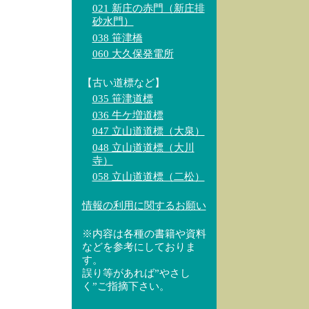
021 新庄の赤門（新庄排
砂水門）
038 笹津橋
060 大久保発電所
【古い道標など】
035 笹津道標
036 牛ケ増道標
047 立山道道標（大泉）
048 立山道道標（大川
寺）
058 立山道道標（二松）
情報の利用に関するお願い
※内容は各種の書籍や資料
などを参考にしておりま
す。
誤り等があれば”やさし
く”ご指摘下さい。