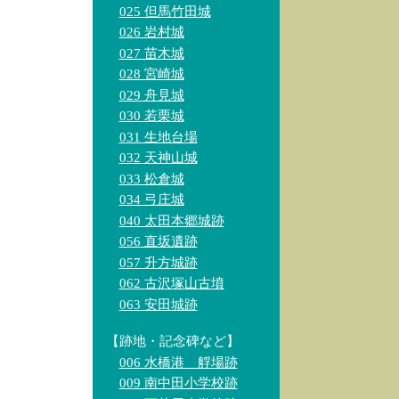
025 但馬竹田城
026 岩村城
027 苗木城
028 宮崎城
029 舟見城
030 若栗城
031 生地台場
032 天神山城
033 松倉城
034 弓庄城
040 太田本郷城跡
056 直坂遺跡
057 升方城跡
062 古沢塚山古墳
063 安田城跡
【跡地・記念碑など】
006 水橋港 艀場跡
009 南中田小学校跡