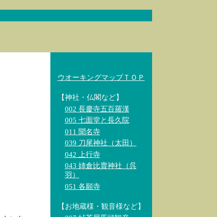
ウオーキングマップＴＯＰ
【神社・仏閣など】
002 長慶寺五百羅漢
005 七面堂と長久院
011 聞名寺
039 刀尾神社（太田）
042 上行寺
043 姉倉比賣神社（呉
羽）
051 各願寺
【お地蔵様・観音様など】