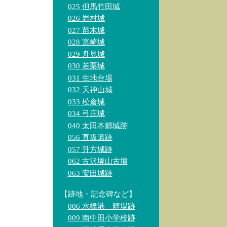
025 但馬竹田城
026 岩村城
027 苗木城
028 宮崎城
029 舟見城
030 若栗城
031 生地台場
032 天神山城
033 松倉城
034 弓庄城
040 太田本郷城跡
056 直坂遺跡
057 升方城跡
062 古沢塚山古墳
063 安田城跡
【跡地・記念碑など】
006 水橋港 艀場跡
009 南中田小学校跡