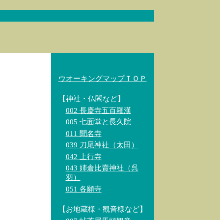
ウオーキングマップＴＯＰ
【神社・仏閣など】
002 長慶寺五百羅漢
005 七面堂と長久院
011 聞名寺
039 刀尾神社（太田）
042 上行寺
043 姉倉比賣神社（呉
羽）
051 各願寺
【お地蔵様・観音様など】