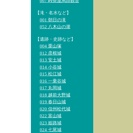
007 峠茶屋馬頭観音
【滝・名水など】
001 朝日の滝
052 八木山の瀧
【遺跡・史跡など】
004 栗山塚
012 彦根城
013 安土城
014 小谷城
015 松江城
016 一乗谷城
017 丸岡城
018 越前大野城
019 春日山城
020 信州松代城
022 富山城
023 姫路城
024 七尾城