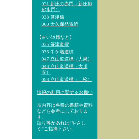
021 新庄の赤門（新庄排
砂水門）
038 笹津橋
060 大久保発電所
【古い道標など】
035 笹津道標
036 牛ケ増道標
047 立山道道標（大泉）
048 立山道道標（大川
寺）
058 立山道道標（二松）
情報の利用に関するお願い
※内容は各種の書籍や資料
などを参考にしておりま
す。
誤り等があれば”やさし
く”ご指摘下さい。