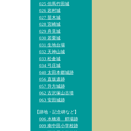
025 但馬竹田城
026 岩村城
027 苗木城
028 宮崎城
029 舟見城
030 若栗城
031 生地台場
032 天神山城
033 松倉城
034 弓庄城
040 太田本郷城跡
056 直坂遺跡
057 升方城跡
062 古沢塚山古墳
063 安田城跡
【跡地・記念碑など】
006 水橋港 艀場跡
009 南中田小学校跡