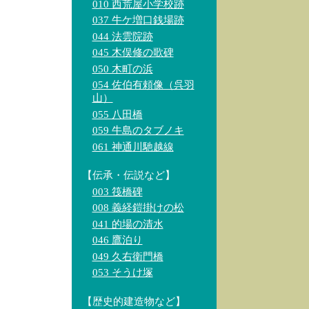
010 西荒屋小学校跡
037 牛ケ増口銭場跡
044 法雲院跡
045 木俣修の歌碑
050 木町の浜
054 佐伯有頼像（呉羽
山）
055 八田橋
059 牛島のタブノキ
061 神通川馳越線
【伝承・伝説など】
003 筏橋碑
008 義経鎧掛けの松
041 的場の清水
046 鷹泊り
049 久右衛門橋
053 そうけ塚
【歴史的建造物など】