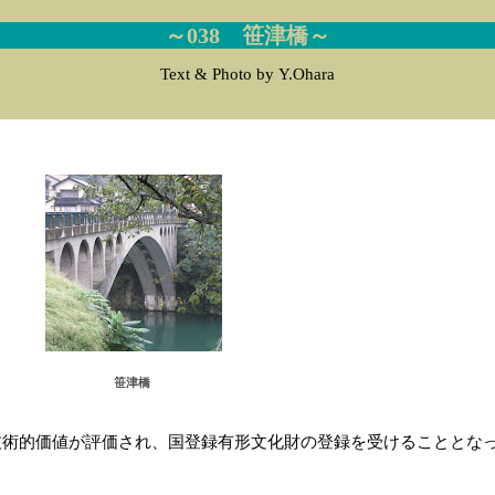
～038 笹津橋～
Text & Photo by Y.Ohara
笹津橋
技術的価値が評価され、国登録有形文化財の登録を受けることとな