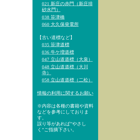
021 新庄の赤門（新庄排
砂水門）
038 笹津橋
060 大久保発電所
【古い道標など】
035 笹津道標
036 牛ケ増道標
047 立山道道標（大泉）
048 立山道道標（大川
寺）
058 立山道道標（二松）
情報の利用に関するお願い
※内容は各種の書籍や資料
などを参考にしておりま
す。
誤り等があれば”やさし
く”ご指摘下さい。