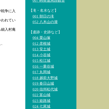
007 峠茶屋馬頭観音
【滝・名水など】
中戦争に入
001 朝日の滝
いわれてい
052 八木山の瀧
ら細入村庵
【遺跡・史跡など】
004 栗山塚
え、
012 彦根城
013 安土城
014 小谷城
015 松江城
016 一乗谷城
017 丸岡城
018 越前大野城
019 春日山城
020 信州松代城
022 富山城
023 姫路城
024 七尾城