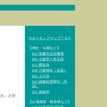
ウオーキングマップＴＯＰ
【神社・仏閣など】
002 長慶寺五百羅漢
005 七面堂と長久院
011 聞名寺
039 刀尾神社（太田）
042 上行寺
043 姉倉比賣神社（呉
羽）
051 各願寺
った」との
【お地蔵様・観音様など】