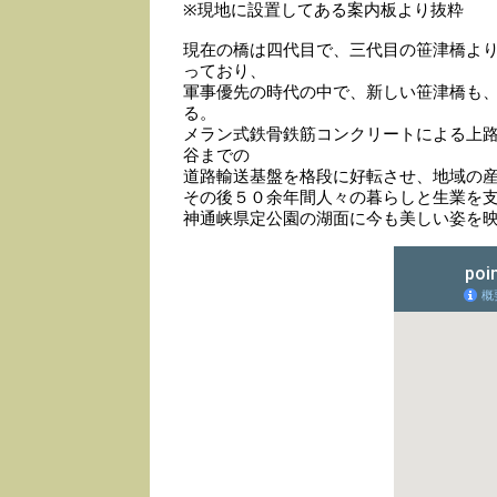
※現地に設置してある案内板より抜粋
現在の橋は四代目で、三代目の笹津橋よ
っており、
軍事優先の時代の中で、新しい笹津橋も
る。
メラン式鉄骨鉄筋コンクリートによる上
谷までの
道路輸送基盤を格段に好転させ、地域の
その後５０余年間人々の暮らしと生業を
神通峡県定公園の湖面に今も美しい姿を