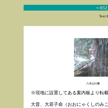
～05
Text 
八木山の瀧
※現地に設置してある案内板より転
大昔、大若子命（おおにゃくしのみ