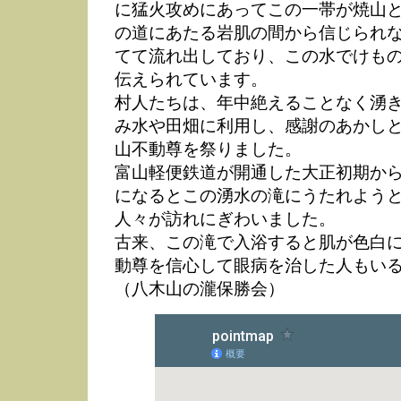
に猛火攻めにあってこの一帯が焼山
の道にあたる岩肌の間から信じられ
てて流れ出しており、この水でけも
伝えられています。
村人たちは、年中絶えることなく湧
み水や田畑に利用し、感謝のあかし
山不動尊を祭りました。
富山軽便鉄道が開通した大正初期か
になるとこの湧水の滝にうたれよう
人々が訪れにぎわいました。
古来、この滝で入浴すると肌が色白
動尊を信心して眼病を治した人もい
（八木山の瀧保勝会）